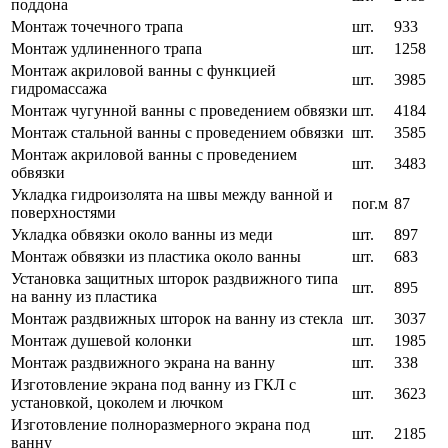
поддона
Монтаж точечного трапа
шт.
933
Монтаж удлиненного трапа
шт.
1258
Монтаж акриловой ванны с функцией
шт.
3985
гидромассажа
Монтаж чугунной ванны с проведением обвязки
шт.
4184
Монтаж стальной ванны с проведением обвязки
шт.
3585
Монтаж акриловой ванны с проведением
шт.
3483
обвязки
Укладка гидроизолята на швы между ванной и
пог.м
87
поверхностями
Укладка обвязки около ванны из меди
шт.
897
Монтаж обвязки из пластика около ванны
шт.
683
Установка защитных шторок раздвижного типа
шт.
895
на ванну из пластика
Монтаж раздвижных шторок на ванну из стекла
шт.
3037
Монтаж душевой колонки
шт.
1985
Монтаж раздвижного экрана на ванну
шт.
338
Изготовление экрана под ванну из ГКЛ с
шт.
3623
установкой, цоколем и лючком
Изготовление полноразмерного экрана под
шт.
2185
ванну