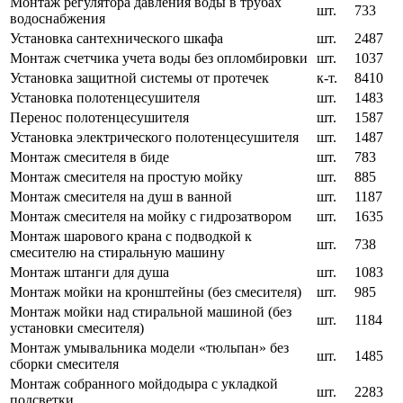
Монтаж регулятора давления воды в трубах
шт.
733
водоснабжения
Установка сантехнического шкафа
шт.
2487
Монтаж счетчика учета воды без опломбировки
шт.
1037
Установка защитной системы от протечек
к-т.
8410
Установка полотенцесушителя
шт.
1483
Перенос полотенцесушителя
шт.
1587
Установка электрического полотенцесушителя
шт.
1487
Монтаж смесителя в биде
шт.
783
Монтаж смесителя на простую мойку
шт.
885
Монтаж смесителя на душ в ванной
шт.
1187
Монтаж смесителя на мойку с гидрозатвором
шт.
1635
Монтаж шарового крана с подводкой к
шт.
738
смесителю на стиральную машину
Монтаж штанги для душа
шт.
1083
Монтаж мойки на кронштейны (без смесителя)
шт.
985
Монтаж мойки над стиральной машиной (без
шт.
1184
установки смесителя)
Монтаж умывальника модели «тюльпан» без
шт.
1485
сборки смесителя
Монтаж собранного мойдодыра с укладкой
шт.
2283
подсветки