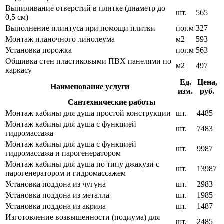
Выпиливание отверстий в плитке (диаметр до
шт.
565
0,5 см)
Выполнение плинтуса при помощи плитки
пог.м
327
Монтаж планочного линолеума
м2
593
Установка порожка
пог.м
563
Обшивка стен пластиковыми ПВХ панелями по
м2
497
каркасу
Ед.
Цена,
Наименование услуги
изм.
руб.
Сантехнические работы
Монтаж кабины для душа простой конструкции
шт.
4485
Монтаж кабины для душа с функцией
шт.
7483
гидромассажа
Монтаж кабины для душа с функцией
шт.
9987
гидромассажа и парогенератором
Монтаж кабины для душа по типу джакузи с
шт.
13987
парогенератором и гидромассажем
Установка поддона из чугуна
шт.
2983
Установка поддона из металла
шт.
1985
Установка поддона из акрила
шт.
1487
Изготовление возвышенности (подиума) для
шт.
2485