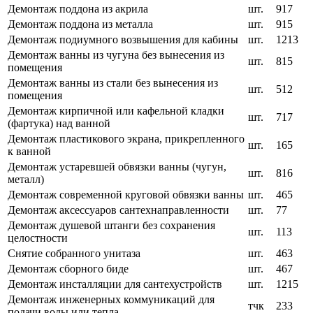
Демонтаж поддона из акрила
шт.
917
Демонтаж поддона из металла
шт.
915
Демонтаж подиумного возвышения для кабины
шт.
1213
Демонтаж ванны из чугуна без вынесения из
шт.
815
помещения
Демонтаж ванны из стали без вынесения из
шт.
512
помещения
Демонтаж кирпичной или кафельной кладки
шт.
717
(фартука) над ванной
Демонтаж пластикового экрана, прикрепленного
шт.
165
к ванной
Демонтаж устаревшей обвязки ванны (чугун,
шт.
816
металл)
Демонтаж современной круговой обвязки ванны
шт.
465
Демонтаж аксессуаров сантехнаправленности
шт.
77
Демонтаж душевой штанги без сохранения
шт.
113
целостности
Снятие собранного унитаза
шт.
463
Демонтаж сборного биде
шт.
467
Демонтаж инсталляции для сантехустройств
шт.
1215
Демонтаж инженерных коммуникаций для
тчк
233
подачи воды или тепла