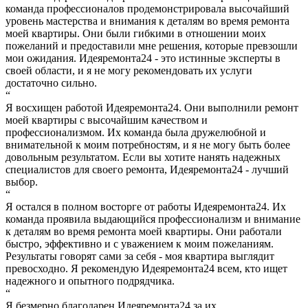
команда профессионалов продемонстрировала высочайший
уровень мастерства и внимания к деталям во время ремонта
моей квартиры. Они были гибкими в отношении моих
пожеланий и предоставили мне решения, которые превзошли
мои ожидания. Идеяремонта24 - это истинные эксперты в
своей области, и я не могу рекомендовать их услуги
достаточно сильно.
“
Я восхищен работой Идеяремонта24. Они выполнили ремонт
моей квартиры с высочайшим качеством и
профессионализмом. Их команда была дружелюбной и
внимательной к моим потребностям, и я не могу быть более
довольным результатом. Если вы хотите нанять надежных
специалистов для своего ремонта, Идеяремонта24 - лучший
выбор.
“
Я остался в полном восторге от работы Идеяремонта24. Их
команда проявила выдающийся профессионализм и внимание
к деталям во время ремонта моей квартиры. Они работали
быстро, эффективно и с уважением к моим пожеланиям.
Результаты говорят сами за себя - моя квартира выглядит
превосходно. Я рекомендую Идеяремонта24 всем, кто ищет
надежного и опытного подрядчика.
“
Я безмерно благодарен Идеяремонта24 за их