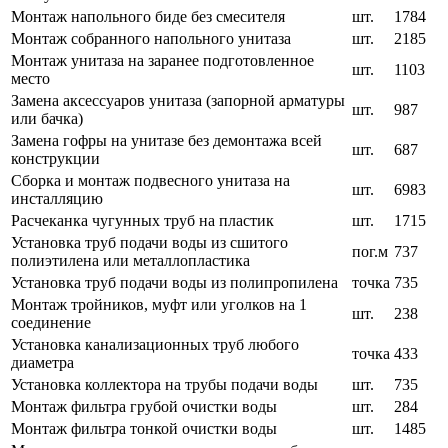
Монтаж напольного биде без смесителя
шт.
1784
Монтаж собранного напольного унитаза
шт.
2185
Монтаж унитаза на заранее подготовленное
шт.
1103
место
Замена аксессуаров унитаза (запорной арматуры
шт.
987
или бачка)
Замена гофры на унитазе без демонтажа всей
шт.
687
конструкции
Сборка и монтаж подвесного унитаза на
шт.
6983
инсталляцию
Расчеканка чугунных труб на пластик
шт.
1715
Установка труб подачи воды из сшитого
пог.м
737
полиэтилена или металлопластика
Установка труб подачи воды из полипропилена
точка
735
Монтаж тройников, муфт или уголков на 1
шт.
238
соединение
Установка канализационных труб любого
точка
433
диаметра
Установка коллектора на трубы подачи воды
шт.
735
Монтаж фильтра грубой очистки воды
шт.
284
Монтаж фильтра тонкой очистки воды
шт.
1485