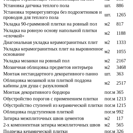
Установка датчика теплого пола
шт.
886
Установка терморегулятора без подрозетников и
шт.
1265
проводов для теплого пола
Укладка 90-граммовой плитки на ровный пол
м2
817
Укладка на ровную основу напольной плитки
м2
1188
«елочкой»
Диагональная укладка керамогранитных плит
м2
1333
Укладка керамогранитных плит на выровненное
м2
1055
основание
Укладка мозаики на ровный пол
м2
2167
Мозаичная облицовка предметов интерьера
м2
3468
Монтаж нестандартного декоративного панно
шт.
363
Облицовка мозаикой или плиткой поддона
м2
2517
кабины для душа с разуклонкой
Монтаж декоративного бордюра
пог.м
365
Обустройство порогов с применением плитки
пог.м
1213
Обустройство ступеней из керамической плитки
пог.м
1215
Облицовка подступенков плиткой
пог.м
992
Затирка межплиточных швов цементов
м2
117
2-х компонентная затирка межплиточных швов
м2
565
Подрезка керамической плитки
пог.м
326