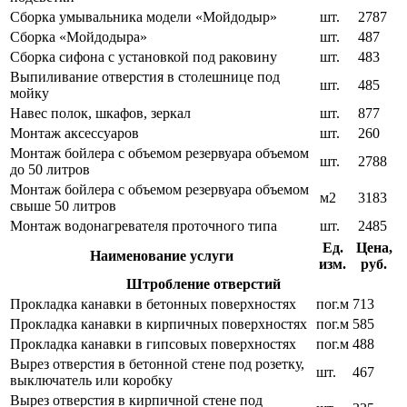
Сборка умывальника модели «Мойдодыр»
шт.
2787
Сборка «Мойдодыра»
шт.
487
Сборка сифона с установкой под раковину
шт.
483
Выпиливание отверстия в столешнице под
шт.
485
мойку
Навес полок, шкафов, зеркал
шт.
877
Монтаж аксессуаров
шт.
260
Монтаж бойлера с объемом резервуара объемом
шт.
2788
до 50 литров
Монтаж бойлера с объемом резервуара объемом
м2
3183
свыше 50 литров
Монтаж водонагревателя проточного типа
шт.
2485
Ед.
Цена,
Наименование услуги
изм.
руб.
Штробление отверстий
Прокладка канавки в бетонных поверхностях
пог.м
713
Прокладка канавки в кирпичных поверхностях
пог.м
585
Прокладка канавки в гипсовых поверхностях
пог.м
488
Вырез отверстия в бетонной стене под розетку,
шт.
467
выключатель или коробку
Вырез отверстия в кирпичной стене под