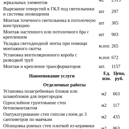
зеркальных элементов
Вырезание отверстий в ГКЛ под светильники
шт
297
и системы оповещения
Монтаж точечного светильника в потолочную
шт
365
конструкцию
Монтаж настенного или потолочного бра с
шт
903
креплением
Укладка светодиодной ленты при помощи
м.пог.
265
монтажного скотча
Установка вентиляционного короба с
м.пог.
672
разводкой труб
Монтаж и крепление трансформаторов
шт.
1157
Ед.
Цена,
Наименование услуги
изм.
руб.
Отделочные работы
Установка позагребневых блоков или
м2
663
шлакоблоков для перегородок
Однослойное грунтование стен
м2
117
бетоноконтактом
Оштукатуривание стен гипсом слоем до 3
м2
435
сантиметров по маячкам
Облицовка ровных стен плиткой из керамики
м2
863