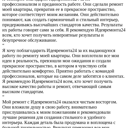
профессионализм и преданность работе. Они сделали ремонт
моей квартиры, превратив ее в прекрасное пространство,
которое соответствует моим желаниям. Они действительно
понимают, как создать гармоничный и стильный интерьер,
придерживаясь высочайших стандартов качества. Результаты
их работы говорят сами за себя. Я рекомендую Идеяремонта24
всем, кто хочет получить невероятные результаты и
безупречное обслуживание.
“
Я хочу поблагодарить Идеяремонта24 за их выдающуюся
работу по ремонту моей квартиры. Они воплотили все мои
идеи в реальность, превзошли мои ожидания и создали
прекрасное пространство, в котором я чувствую себя
действительно комфортно. Приятно работать с командой
профессионалов, которые на самом деле заботятся о клиентах.
Я рекомендую Идеяремонта24 всем, кто хочет получить
высокое качество работы и ремонт, отвечающий самым
высоким стандартам.
“
Мой ремонт с Идеяремонта24 оказался чистым восторгом.
Они вложили душу в свою работу, внимательно
прислушивались к моим пожеланиям и рекомендовали
лучшие решения для создания стильного и удобного
интерьера. Каждая деталь была продумана и воплощена с
большой тщательностью. Результат превзошел все мои