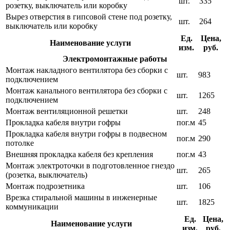
шт.
335
розетку, выключатель или коробку
Вырез отверстия в гипсовой стене под розетку,
шт.
264
выключатель или коробку
Ед.
Цена,
Наименование услуги
изм.
руб.
Электромонтажные работы
Монтаж накладного вентилятора без сборки с
шт.
983
подключением
Монтаж канального вентилятора без сборки с
шт.
1265
подключением
Монтаж вентиляционной решетки
шт.
248
Прокладка кабеля внутри гофры
пог.м
45
Прокладка кабеля внутри гофры в подвесном
пог.м
290
потолке
Внешняя прокладка кабеля без крепления
пог.м
43
Монтаж электроточки в подготовленное гнездо
шт.
265
(розетка, выключатель)
Монтаж подрозетника
шт.
106
Врезка стиральной машины в инженерные
шт.
1825
коммуникации
Ед.
Цена,
Наименование услуги
изм.
руб.