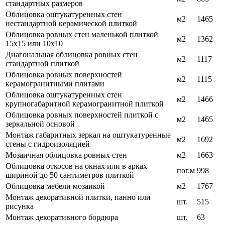
стандартных размеров
Облицовка оштукатуренных стен
м2
1465
нестандартной керамической плиткой
Облицовка ровных стен маленькой плиткой
м2
1362
15х15 или 10х10
Диагональная облицовка ровных стен
м2
1117
стандартной плиткой
Облицовка ровных поверхностей
м2
1115
керамогранитными плитами
Облицовка оштукатуренных стен
м2
1466
крупногабаритной керамогранитной плиткой
Облицовка ровных поверхностей плиткой с
м2
1465
зеркальной основой
Монтаж габаритных зеркал на оштукатуренные
м2
1692
стены с гидроизоляцией
Мозаичная облицовка ровных стен
м2
1663
Облицовка откосов на окнах или в арках
пог.м
998
шириной до 50 сантиметров плиткой
Облицовка мебели мозаикой
м2
1767
Монтаж декоративной плитки, панно или
шт.
515
рисунка
Монтаж декоративного бордюра
шт.
63