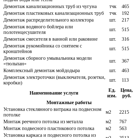
Демонтаж канализационных труб из чугуна
тчк
465
Демонтаж пластиковых канализационных труб
тчк
192
Демонтаж распределительного коллектора
шт.
217
Демонтаж водяного бойлера или
шт.
515
полотенцесушителя
Демонтаж смесителя в ванной или раковине
шт.
316
Демонтаж рукомойника со снятием с
шт.
515
кронштейнов
Демонтаж сборного умывальника модели
шт.
367
«тюльпан»
Комплексный демонтаж мойдодыра
шт.
463
Демонтаж электроточки (выключателя, розетки,
шт.
113
коробки)
Ед.
Цена,
Наименование услуги
изм.
руб.
Монтажные работы
Установка стеклянного витража на подвесном
м2
2215
потолке
Монтаж реечного потолка из металла
м2
767
Монтаж подвесного пластикового потолка
м2
563
Установка каркаса и подвесного потолка из
м2
2513