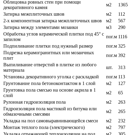
Облицовка ровных стен при помощи
м2
1365
декоративного камня
Затирка межплиточных швов
м2
112
2-х компонентная затирка межплиточных швов
м2
567
Затирка между элементами мозаики
м3
290
Обработка углов керамической плитки под 45° с
пог.м
1116
запилом
Подпиливание плитки под нужный размер
пог.м
325
Подрезка керамогранитных или мозаичных
пог.м
392
плит
Выпиливание отверстий в плитке из любого
шт.
313
материала
Установка декоративного уголка с раскладкой
пог.м
113
Грунтование пола бетоноконтактом в 1 слой
м2
127
Грунтовка пола смесью на основе акрила в 1
м2
65
слой
Рулонная гидроизоляция пола
м2
263
Гидроизоляция пола мастикой из битума или
м2
265
обмазочными смесями
Укладка на пол самовыравнивающейся смеси
м2
232
Монтаж теплого пола (электрического)
м2
797
Укладка отражающей теплоизоляции на пол
м2
305