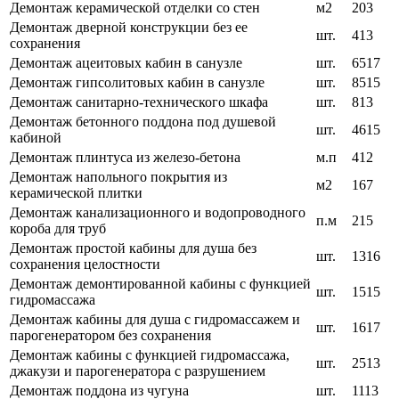
Демонтаж керамической отделки со стен
м2
203
Демонтаж дверной конструкции без ее
шт.
413
сохранения
Демонтаж ацеитовых кабин в санузле
шт.
6517
Демонтаж гипсолитовых кабин в санузле
шт.
8515
Демонтаж санитарно-технического шкафа
шт.
813
Демонтаж бетонного поддона под душевой
шт.
4615
кабиной
Демонтаж плинтуса из железо-бетона
м.п
412
Демонтаж напольного покрытия из
м2
167
керамической плитки
Демонтаж канализационного и водопроводного
п.м
215
короба для труб
Демонтаж простой кабины для душа без
шт.
1316
сохранения целостности
Демонтаж демонтированной кабины с функцией
шт.
1515
гидромассажа
Демонтаж кабины для душа с гидромассажем и
шт.
1617
парогенератором без сохранения
Демонтаж кабины с функцией гидромассажа,
шт.
2513
джакузи и парогенератора с разрушением
Демонтаж поддона из чугуна
шт.
1113